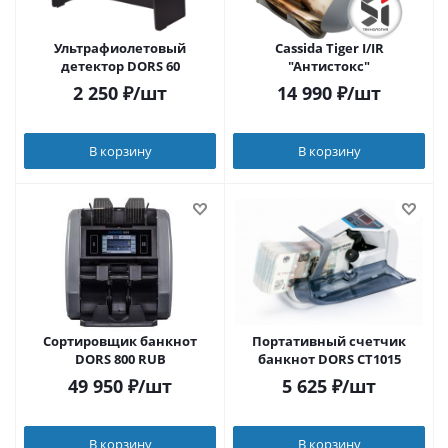
Ультрафиолетовый
Cassida Tiger I/IR
детектор DORS 60
"Антистокс"
2 250
₽
/шт
14 990
₽
/шт
В корзину
В корзину
Сортировщик банкнот
Портативный cчетчик
DORS 800 RUB
банкнот DORS CT1015
49 950
₽
/шт
5 625
₽
/шт
В корзину
В корзину