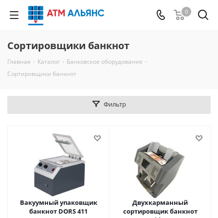
0
Сортировщики банкнот
Главная
-
Каталог
-
Банковское оборудование
-
Сортировщики банкнот
Фильтр
Вакуумный упаковщик
Двухкарманный
банкнот DORS 411
сортировщик банкнот