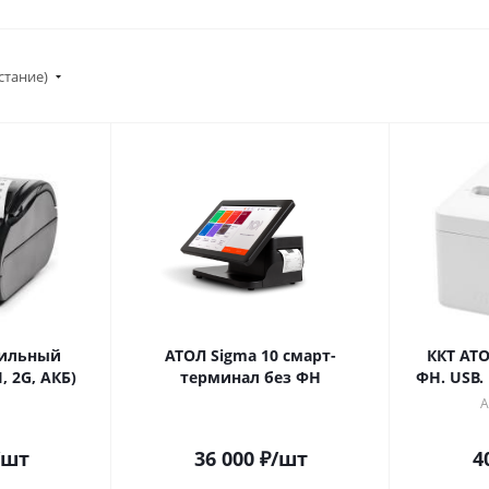
стание)
бильный
АТОЛ Sigma 10 смарт-
ККТ АТО
, 2G, АКБ)
терминал без ФН
ФН. USB. 
Н
А
/шт
36 000
₽
/шт
4