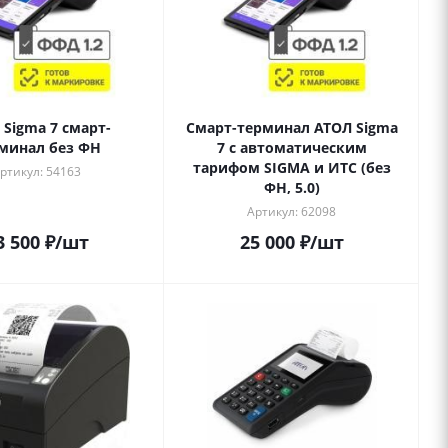
 Sigma 7 смарт-
Смарт-терминал АТОЛ Sigma
минал без ФН
7 с автоматическим
тарифом SIGMA и ИТС (без
ртикул: 54163
ФН, 5.0)
Артикул: 62098
3 500
₽
/шт
25 000
₽
/шт