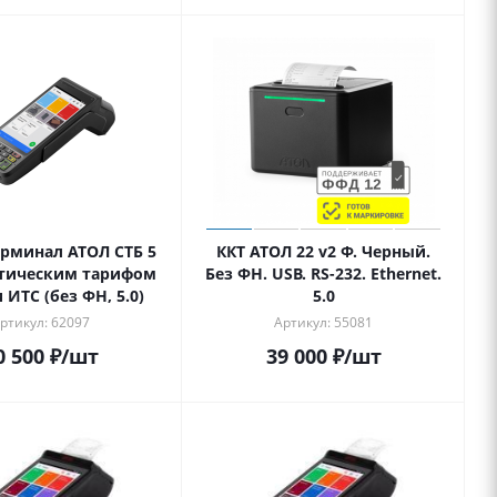
рминал АТОЛ СТБ 5
ККТ АТОЛ 22 v2 Ф. Черный.
атическим тарифом
Без ФН. USB. RS-232. Ethernet.
 ИТС (без ФН, 5.0)
5.0
ртикул: 62097
Артикул: 55081
0 500
₽
/шт
39 000
₽
/шт