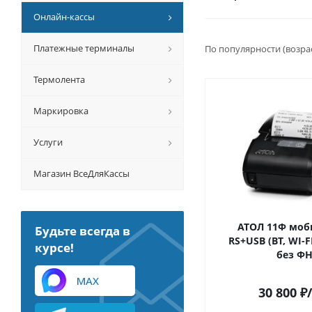
Онлайн-кассы
Платежные терминалы
По популярности (возра
Термолента
Маркировка
Услуги
Магазин ВсеДляКассы
АТОЛ 11Ф мо
Будьте всегда в
RS+USB (BT, WI-FI
курсе!
без Ф
MAX
30 800
₽