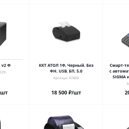
 v2 Ф
ККТ АТОЛ 1Ф. Черный. Без
Смарт-те
ФН. USB. БП. 5.0
с автом
529
SIGMA и
Артикул: 47460
А
/шт
18 500
₽
/шт
2