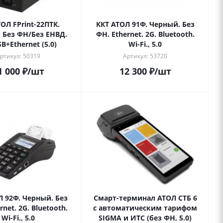
ОЛ FPrint-22ПТК.
ККТ АТОЛ 91Ф. Черный. Без
 Без ФН/Без ЕНВД.
ФН. Ethernet. 2G. Bluetooth.
B+Ethernet (5.0)
Wi-Fi., 5.0
ртикул: 50319
Артикул: 53720
1 000
₽
/шт
12 300
₽
/шт
Л 92Ф. Черный. Без
Смарт-терминал АТОЛ СТБ 6
rnet. 2G. Bluetooth.
с автоматическим тарифом
Wi-Fi., 5.0
SIGMA и ИТС (без ФН, 5.0)