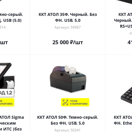
мно-серый.
ККТ АТОЛ 35Ф. Черный. Без
ККТ АТ
 USB (5.0)
ФН. USB. 5.0
Черный.
RS+US
314
Артикул: 59987
А
/шт
25 000
₽
/шт
4
АТОЛ Sigma
ККТ АТОЛ 50Ф. Темно-серый.
ККТ АТО
ическим
Без ФН. USB. 5.0
ФН. Ethe
 ИТС (без
Артикул: 50341