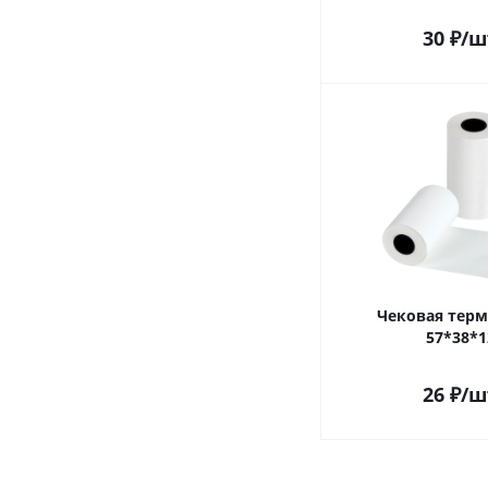
30
₽
/ш
Чековая терм
57*38*1
26
₽
/ш