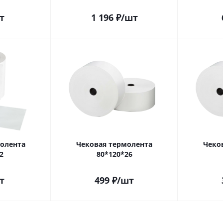
т
1 196
₽
/шт
олента
Чековая термолента
Чеко
2
80*120*26
т
499
₽
/шт