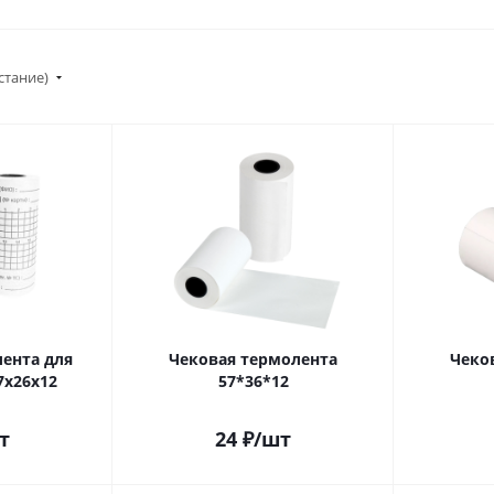
стание)
ента для
Чековая термолента
Чеко
7х26х12
57*36*12
т
24
₽
/шт