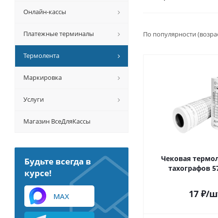
Онлайн-кассы
Платежные терминалы
По популярности (возра
Термолента
Маркировка
Услуги
Магазин ВсеДляКассы
Чековая термол
Будьте всегда в
тахографов 5
курсе!
17
₽
/ш
MAX