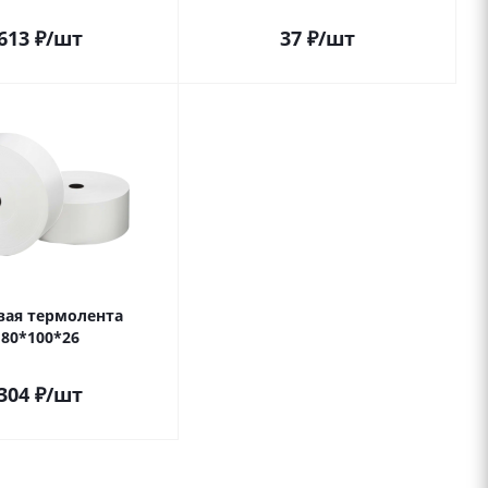
613
₽
/шт
37
₽
/шт
вая термолента
80*100*26
304
₽
/шт