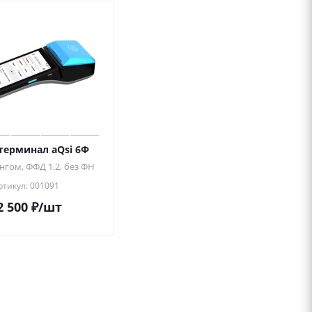
терминал aQsi 6Ф
нгом, ФФД 1.2, без ФН
ртикул: 001091
2 500
₽
/шт