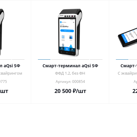
 aQsi 5Ф
Смарт-терминал aQsi 5Ф
Смарт-
 эквайрингом
ФФД 1.2, без ФН
С эквайри
0775
Артикул: 000854
А
/шт
20 500
₽
/шт
2