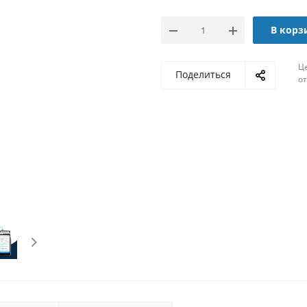
В корз
Ц
Поделиться
о