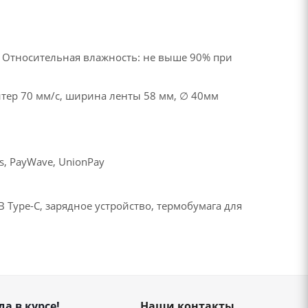
°C. Относительная влажность: не выше 90% при
тер 70 мм/с, ширина ленты 58 мм, ∅ 40мм
ss, PayWave, UnionPay
 Type-C, зарядное устройство, термобумага для
да в курсе!
Наши контакты