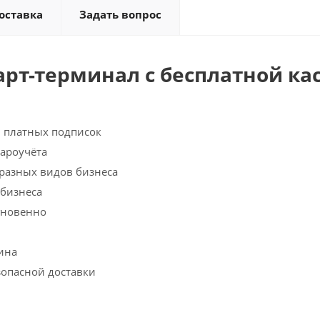
оставка
Задать вопрос
арт-терминал с бесплатной ка
и платных подписок
вароучёта
разных видов бизнеса
 бизнеса
гновенно
зина
зопасной доставки