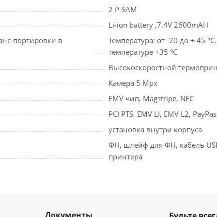
2 P-SAM
Li-ion battery ,7.4V 2600mAH
ранс-портировки в
Температура: от -20 до + 45 
температуре +35 °C
Высокоскоростной термоприн
Камера 5 Mpx
EMV чип, Magstripe, NFC
PCI PTS, EMV LI, EMV L2, PayPa
установка внутри корпуса
ФН, шлейф для ФН, кабель USB
принтера
Документы
Будьте всег