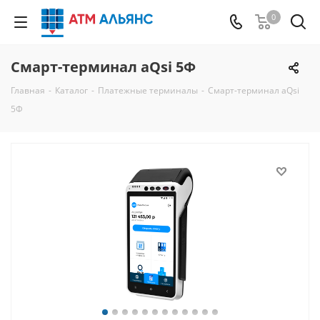
0
Смарт-терминал aQsi 5Ф
Главная
-
Каталог
-
Платежные терминалы
-
Смарт-терминал aQsi
5Ф