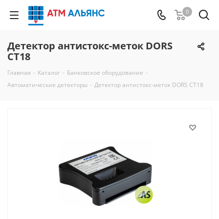
0
Детектор антистокс-меток DORS
CT18
Главная
-
Каталог
-
Банковское оборудование
-
Автоматические детекторы
-
Детектор антистокс-меток DORS CT18