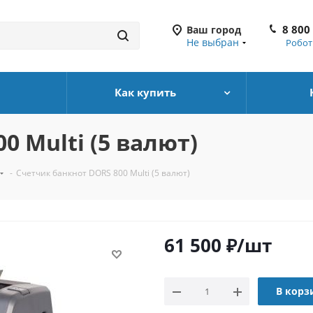
8 800
Ваш город
Не выбран
Робот
Как купить
0 Multi (5 валют)
-
Счетчик банкнот DORS 800 Multi (5 валют)
61 500
₽
/шт
В корз