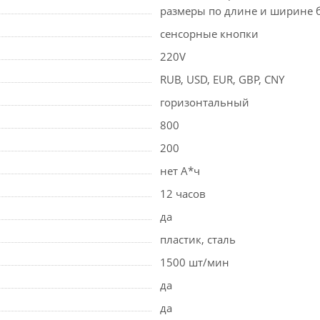
размеры по длине и ширине б
сенсорные кнопки
220V
RUB, USD, EUR, GBP, CNY
горизонтальный
800
200
нет А*ч
12 часов
да
пластик, сталь
1500 шт/мин
да
да