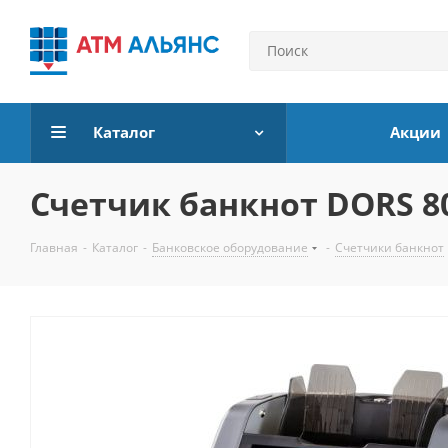
Каталог
Акции
Счетчик банкнот DORS 80
Главная
-
Каталог
-
Банковское оборудование
-
Счетчики банкнот