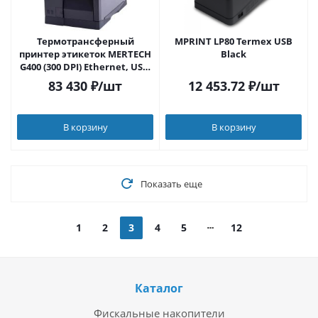
Термотрансферный
MPRINT LP80 Termex USB
принтер этикеток MERTECH
Black
G400 (300 DPI) Ethernet, USB,
RS-232
83 430
₽
/шт
12 453.72
₽
/шт
В корзину
В корзину
Показать еще
1
2
3
4
5
12
Каталог
Фискальные накопители