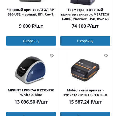
Чековый принтер АТОЛ RP-
Термотрансферный
326-USE, черный, БП, Rev.7.
принтер этикеток MERTECH
G400 (Ethernet, USB, RS-232)
9 600
₽
/шт
74 100
₽
/шт
В корзину
В корзину
MPRINT LP80 EVA RS232-USB
Мобильный принтер
White & blue
этикеток MERTECH DELTA
13 096.50
₽
/шт
15 587.24
₽
/шт