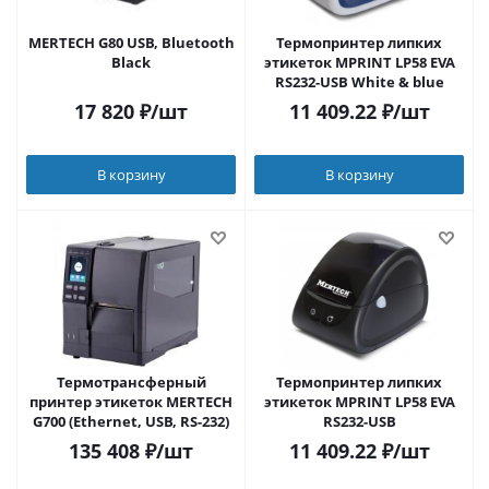
MERTECH G80 USB, Bluetooth
Термопринтер липких
Black
этикеток MPRINT LP58 EVA
RS232-USB White & blue
17 820
₽
/шт
11 409.22
₽
/шт
В корзину
В корзину
Термотрансферный
Термопринтер липких
принтер этикеток MERTECH
этикеток MPRINT LP58 EVA
G700 (Ethernet, USB, RS-232)
RS232-USB
135 408
₽
/шт
11 409.22
₽
/шт