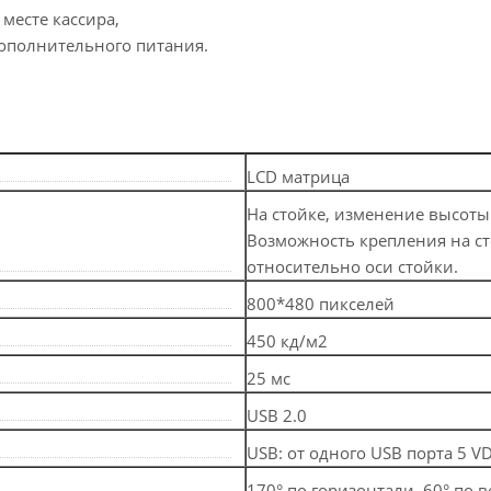
месте кассира,
ополнительного питания.
LCD матрица
На стойке, изменение высот
Возможность крепления на ст
относительно оси стойки.
800*480 пикселей
450 кд/м2
25 мс
USB 2.0
USB: от одного USB порта 5 VD
170° по горизонтали, 60° по 