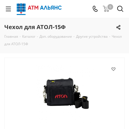
0
Чехол для АТОЛ-15Ф
Главная
-
Каталог
-
Доп. оборудование
-
Другие устройства
-
Чехол
для АТОЛ-15Ф