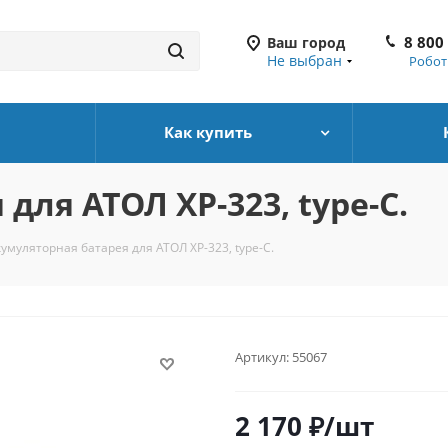
8 800
Ваш город
Не выбран
Робот
Как купить
для АТОЛ XP-323, type-C.
умуляторная батарея для АТОЛ XP-323, type-C.
Артикул:
55067
2 170
₽
/шт