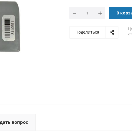
В корз
Ц
Поделиться
о
дать вопрос