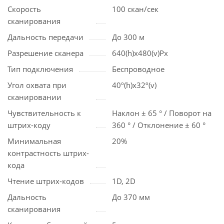
Скорость
100 скан/сек
сканирования
Дальность передачи
До 300 м
Разрешение сканера
640(h)х480(v)Px
Тип подключения
Беспроводное
Угол охвата при
40º(h)x32º(v)
сканировании
Чувствительность к
Наклон ± 65 ° / Поворот на
штрих-коду
360 ° / Отклонение ± 60 °
Минимальная
20%
контрастность штрих-
кода
Чтение штрих-кодов
1D, 2D
Дальность
До 370 мм
сканирования