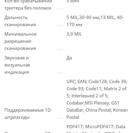
Кол-во срабатываний
5 млн
триггера без поломок
Дальность
5 MIL,30-90 мм,13 MIL, 40-
сканирования
170 мм
Минимальное
3,9 MIL
разрешение
сканирования
Звуковая и
Да
визуальная
индикация
UPC; EAN; Code128; Code 39;
Code 93; Code11; Matrix 2 of
5; Interleaved 2 of 5;
Codabar;MSI Plessey; GS1
Поддерживаемые 1D
DataBar; China Postal; Korean
штрихкоды
Postal
PDF417; MicroPDF417; Data