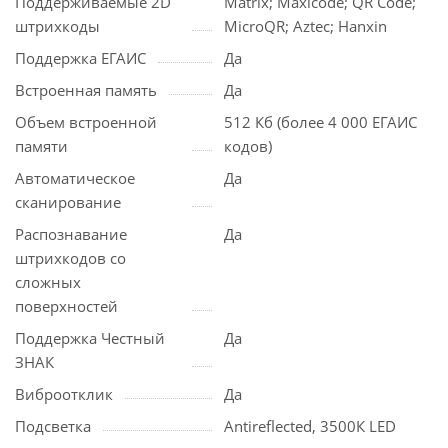
Поддерживаемые 2D
Matrix; Maxicode; QR Code;
штрихкоды
MicroQR; Aztec; Hanxin
Поддержка ЕГАИС
Да
Встроенная память
Да
Объем встроенной
512 Кб (более 4 000 ЕГАИС
памяти
кодов)
Автоматическое
Да
сканирование
Распознавание
Да
штрихкодов со
сложных
поверхностей
Поддержка Честный
Да
ЗНАК
Виброотклик
Да
Подсветка
Antireflected, 3500К LED