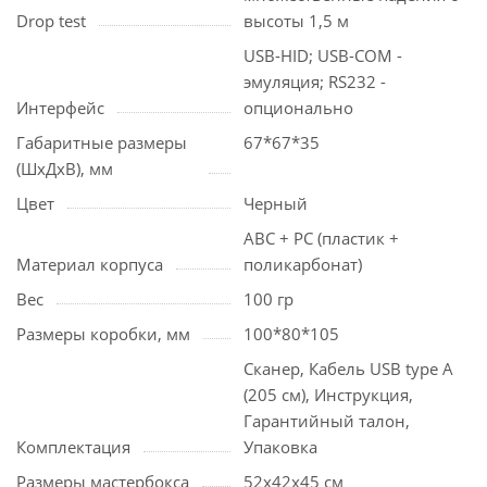
Drop test
высоты 1,5 м
USB-HID; USB-COM -
эмуляция; RS232 -
Интерфейс
опционально
Габаритные размеры
67*67*35
(ШхДхВ), мм
Цвет
Черный
ABC + PC (пластик +
Материал корпуса
поликарбонат)
Вес
100 гр
Размеры коробки, мм
100*80*105
Сканер, Кабель USB type A
(205 см), Инструкция,
Гарантийный талон,
Комплектация
Упаковка
Размеры мастербокса
52х42х45 см