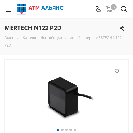
0
MERTECH N122 P2D
Главная
-
Каталог
-
Доп. оборудование
-
Сканер
-
MERTECH N122
P2D