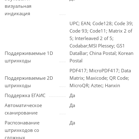
визуальная
индикация
UPC; EAN; Code128; Code 39;
Code 93; Code11; Matrix 2 of
5; Interleaved 2 of 5;
Codabar;MSI Plessey; GS1
Поддерживаемые 1D
DataBar; China Postal; Korean
штрихкоды
Postal
PDF417; MicroPDF417; Data
Поддерживаемые 2D
Matrix; Maxicode; QR Code;
штрихкоды
MicroQR; Aztec; Hanxin
Поддержка ЕГАИС
Да
Автоматическое
Да
сканирование
Распознавание
Да
штрихкодов со
сложных