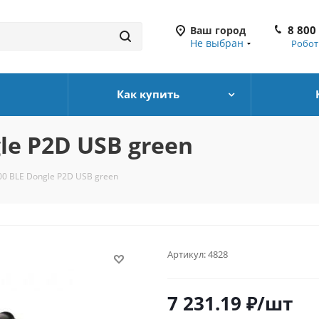
8 800
Ваш город
Не выбран
Робот
Как купить
le P2D USB green
00 BLE Dongle P2D USB green
Артикул:
4828
7 231.19
₽
/шт