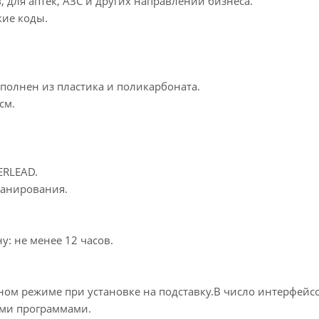
, для аптек, АЗС и других направлений бизнеса.
кие коды.
полнен из пластика и поликарбоната.
см.
ERLEAD.
канирования.
у: не менее 12 часов.
м режиме при установке на подставку.В число интерфейсов в
ыми программами.