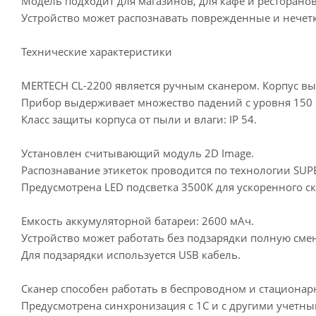
Модель подходит для магазинов, для кафе и ресторанов
Устройство может распознавать поврежденные и нечет
Технические характеристики
MERTECH CL-2200 является ручным сканером. Корпус вы
Прибор выдерживает множество падений с уровня 150 
Класс защиты корпуса от пыли и влаги: IP 54.
Установлен считывающий модуль 2D Image.
Распознавание этикеток проводится по технологии SUP
Предусмотрена LED подсветка 3500К для ускоренного с
Емкость аккумуляторной батареи: 2600 мАч.
Устройство может работать без подзарядки полную смен
Для подзарядки используется USB кабель.
Сканер способен работать в беспроводном и стационарно
Предусмотрена синхронизация с 1С и с другими учетн