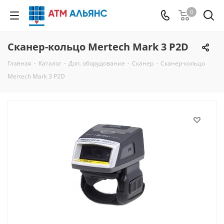
0
Сканер-кольцо Mertech Mark 3 P2D
Главная
-
Каталог
-
Доп. оборудование
-
Сканер
-
Сканер-кольцо
Mertech Mark 3 P2D