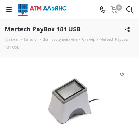
0
Mertech PayBox 181 USB
Главная
-
Каталог
-
Доп. оборудование
-
Сканер
-
Mertech PayBox
181 USB