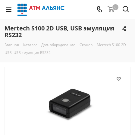
0
Mertech S100 2D USB, USB эмуляция
RS232
Главная
-
Каталог
-
Доп. оборудование
-
Сканер
-
Mertech S100 2D
USB, USB эмуляция RS232