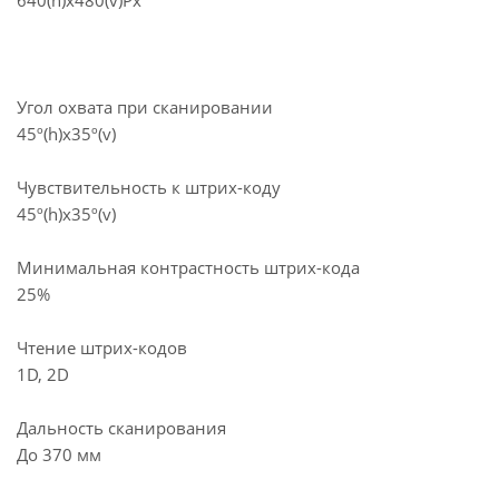
640(h)х480(v)Px
Угол охвата при сканировании
45º(h)x35º(v)
Чувствительность к штрих-коду
45º(h)x35º(v)
Минимальная контрастность штрих-кода
25%
Чтение штрих-кодов
1D, 2D
Дальность сканирования
До 370 мм