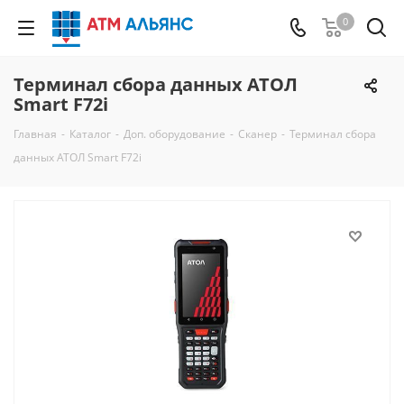
0
Терминал сбора данных АТОЛ
Smart F72i
Главная
-
Каталог
-
Доп. оборудование
-
Сканер
-
Терминал сбора
данных АТОЛ Smart F72i