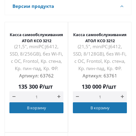
Версии продукта
Касса самообслуживания
Касса самообслуживания
АТОЛ КСО 3212
АТОЛ КСО 3212
(21,5", miniPC:J6412,
(21,5", miniPC:J6412,
SSD, 8/256GB), без Wi-Fi,
SSD, 8/128GB), без Wi-Fi,
с ОС, Frontol, Кр. стена,
с ОС, Frontol, Кр. стена,
Кр. пин-пад, Кр. ФР.
Кр. пин-пад, Кр. ФР.
Артикул: 63762
Артикул: 63761
135 300
₽
/шт
130 000
₽
/шт
В корзину
В корзину