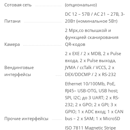
Сотовая сеть
(опционально)
DC 12 – 57В / AC 21 – 27В, 3-
Питани
20Вт (номинальное 5Вт)
2 Mpx,со вспышкой и
функцией сканирования
Камера
QR-кодов
2 x EXE / 2 x MDB, 2 x Pulse
входа, 2 x Pulse выхода,
Вендинговые
JVMA / ccTalk / VCCS, 2 x
интерфейсы
DEX/DDCMP / 2 x RS-232
Ethernet 10/100Mb, PoE,
RJ45– USB-OTG, USB host;
SPI, I2C; до 3 UART; 2 x RS-
232; 2 x GPO; 2 x GPI; 3 x
GPIO; 1 x ADC вход; 1 x CAN
Прочие интерфейсы
bus – 2 x SAM; 1 x MicroSD
ISO 7811 Magnetic Stripe