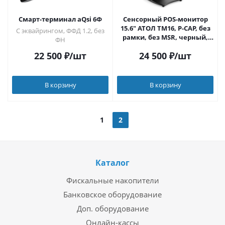
Смарт-терминал aQsi 6Ф
Сенсорный POS-монитор
15.6" АТОЛ TM16, P-CAP, без
С эквайрингом, ФФД 1.2, без
рамки, без MSR, черный,
ФН
HDMI+VGA
22 500
₽
/шт
24 500
₽
/шт
В корзину
В корзину
1
2
Каталог
Фискальные накопители
Банковское оборудование
Доп. оборудование
Онлайн-кассы