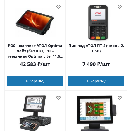
POS-комплект АТОЛ Optima
Пин пад АТОЛ ПТ-2 (черный,
Лайт (без ККТ, POS-
USB)
терминал Optima Lite, 11.6",
Windows 10 IoT, ПО Frontol
42 583
₽
/шт
7 490
₽
/шт
Тариф "Базовый" на 1 год.).
В корзину
В корзину