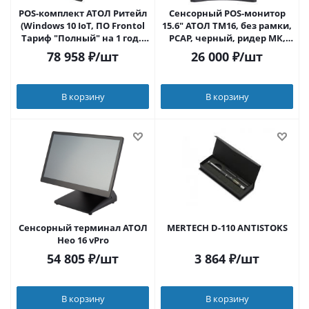
POS-комплект АТОЛ Ритейл
Сенсорный POS-монитор
(Windows 10 IoT, ПО Frontol
15.6" АТОЛ TM16, без рамки,
Тариф "Полный" на 1 год.,
PCAP, черный, ридер МК,
NFD20, LM10, КВ-50, CD-330).
HDMI+VGA (Пилот
78 958
₽
/шт
26 000
₽
/шт
сенсорных мониторов
TM15/TM16)
В корзину
В корзину
Сенсорный терминал АТОЛ
MERTECH D-110 ANTISTOKS
Нео 16 vPro
54 805
₽
/шт
3 864
₽
/шт
В корзину
В корзину