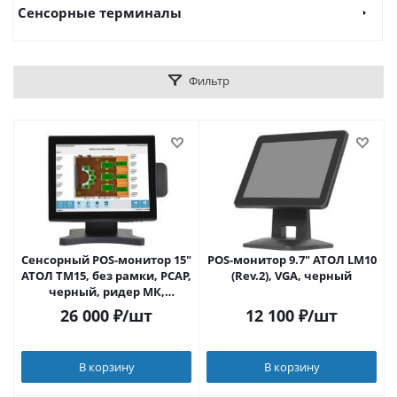
Сенсорные терминалы
Фильтр
Сенсорный POS-монитор 15"
POS-монитор 9.7" АТОЛ LM10
АТОЛ TM15, без рамки, PCAP,
(Rev.2), VGA, черный
черный, ридер МК,
HDMI+VGA (Пилот
26 000
₽
/шт
12 100
₽
/шт
сенсорных мониторов
TM15/TM16)
В корзину
В корзину