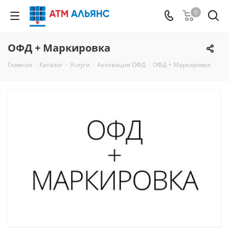
0
ОФД + Маркировка
Главная
-
Каталог
-
Услуги
-
Активация ОФД
-
ОФД + Маркировка