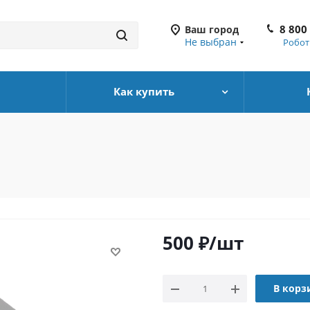
8 800
Ваш город
Не выбран
Робот
Как купить
500
₽
/шт
В корз