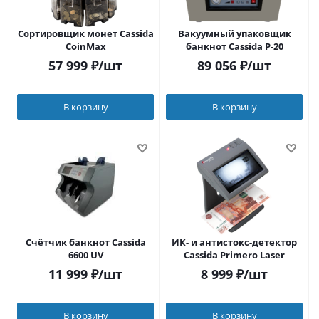
Сортировщик монет Cassida
Вакуумный упаковщик
CoinMax
банкнот Cassida P-20
57 999
₽
/шт
89 056
₽
/шт
В корзину
В корзину
Счётчик банкнот Cassida
ИК- и антистокс-детектор
6600 UV
Cassida Primero Laser
11 999
₽
/шт
8 999
₽
/шт
В корзину
В корзину